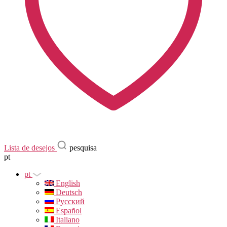
Lista de desejos
pesquisa
pt
pt
English
Deutsch
Русский
Español
Italiano