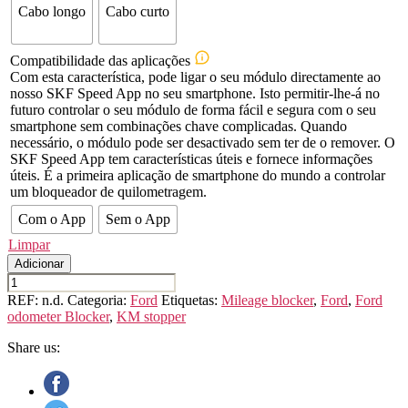
Cabo longo
Cabo curto
Compatibilidade das aplicações
Com esta característica, pode ligar o seu módulo directamente ao
nosso SKF Speed App no seu smartphone. Isto permitir-lhe-á no
futuro controlar o seu módulo de forma fácil e segura com o seu
smartphone sem combinações chave complicadas. Quando
necessário, o módulo pode ser desactivado sem ter de o remover. O
SKF Speed App tem características úteis e fornece informações
úteis. É a primeira aplicação de smartphone do mundo a controlar
um bloqueador de quilometragem.
Com o App
Sem o App
Limpar
Adicionar
Quantidade
de
REF:
n.d.
Categoria:
Ford
Etiquetas:
Mileage blocker
,
Ford
,
Ford
FORD
odometer Blocker
,
KM stopper
Maverick
Share us: