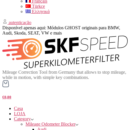
Français
Türkçe
Ελληνικά
autenticação
Disponível apenas aqui: Módulos GHOST originais para BMW,
Audi, Skoda, SEAT, VW e mais
Mileage Correction Tool from Germany that allows to stop mileage,
while in motion, with simple key combinations.
€0,00
Casa
LOJA
Category
Mileage Odometer Blocker
Audi