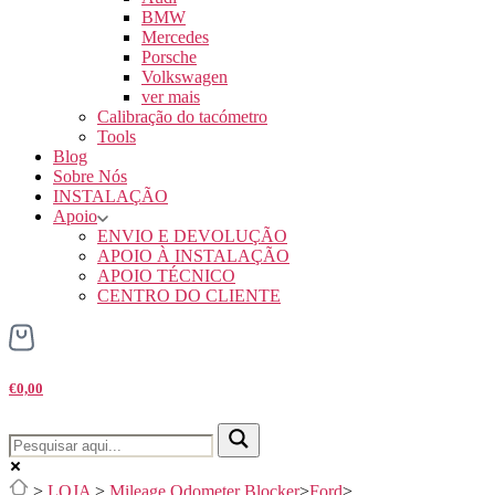
BMW
Mercedes
Porsche
Volkswagen
ver mais
Calibração do tacómetro
Tools
Blog
Sobre Nós
INSTALAÇÃO
Apoio
ENVIO E DEVOLUÇÃO
APOIO À INSTALAÇÃO
APOIO TÉCNICO
CENTRO DO CLIENTE
€0,00
>
LOJA
>
Mileage Odometer Blocker
>
Ford
>