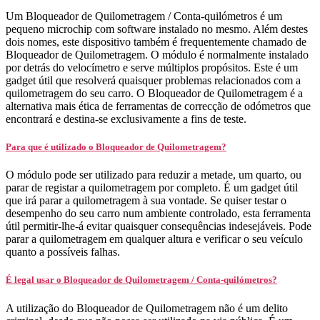
Um Bloqueador de Quilometragem / Conta-quilómetros é um
pequeno microchip com software instalado no mesmo. Além destes
dois nomes, este dispositivo também é frequentemente chamado de
Bloqueador de Quilometragem. O módulo é normalmente instalado
por detrás do velocímetro e serve múltiplos propósitos. Este é um
gadget útil que resolverá quaisquer problemas relacionados com a
quilometragem do seu carro. O Bloqueador de Quilometragem é a
alternativa mais ética de ferramentas de correcção de odómetros que
encontrará e destina-se exclusivamente a fins de teste.
Para que é utilizado o Bloqueador de Quilometragem?
O módulo pode ser utilizado para reduzir a metade, um quarto, ou
parar de registar a quilometragem por completo. É um gadget útil
que irá parar a quilometragem à sua vontade. Se quiser testar o
desempenho do seu carro num ambiente controlado, esta ferramenta
útil permitir-lhe-á evitar quaisquer consequências indesejáveis. Pode
parar a quilometragem em qualquer altura e verificar o seu veículo
quanto a possíveis falhas.
É legal usar o Bloqueador de Quilometragem / Conta-quilómetros?
A utilização do Bloqueador de Quilometragem não é um delito