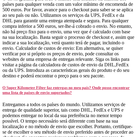
países para qualquer venda com um valor mínimo de encomenda de
500 euros. Por favor, avance para o checkout para saber se se aplica
ao seu país ou não. Utilizamos os serviços da UPS, FedEx e da
DHL para garantir uma entrega atempada e segura. Para qualquer
compra inferior a 500 euros, ser-lhe-á cobrado o envio. No entanto,
não há preço fixo para o envio, uma vez que é calculado com base
na sua localização. Basta seguir o processo de checkout e, assim que
indicar a sua localização, verá quanto terá de pagar, incluindo o
envio. Calculador de custos de envio: Em alternativa, se quiser
verificar por si próprio os preços de envio, pode consultar os
websites de uma empresa de entregas relevante. Siga os links para
visitar a página da calculadora de custos de envio da DHL,FedEx
ou da UPS. Introduza as características gerais do produto e do seu
destino e poderá encontrar o preço para o seu pacote.
O Super Kilometer Filter faz entregas no meu país? Onde posso encontrar
uma lista de países de envio suportados?
Entregamos a todos os países do mundo. Utilizamos serviços de
entrega de qualidade superior, tais como DHL, FedEx e UPS e
podemos entregar no local da sua preferência no menor tempo
possível. O tempo necessário será diferente com base na sua
localização e no método de envio que escolher. Portanto, certifique-
se de escolher o seu método de envio preferido antes de proceder ao