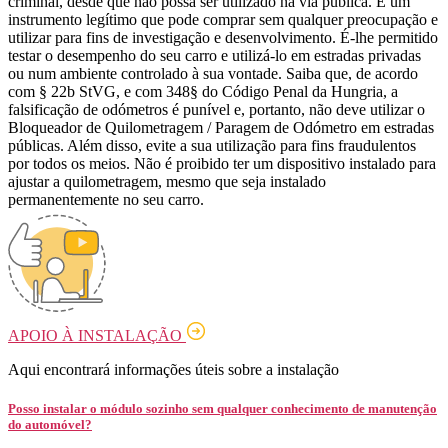
criminal, desde que não possa ser utilizado na via pública. É um
instrumento legítimo que pode comprar sem qualquer preocupação e
utilizar para fins de investigação e desenvolvimento. É-lhe permitido
testar o desempenho do seu carro e utilizá-lo em estradas privadas
ou num ambiente controlado à sua vontade. Saiba que, de acordo
com § 22b StVG, e com 348§ do Código Penal da Hungria, a
falsificação de odómetros é punível e, portanto, não deve utilizar o
Bloqueador de Quilometragem / Paragem de Odómetro em estradas
públicas. Além disso, evite a sua utilização para fins fraudulentos
por todos os meios. Não é proibido ter um dispositivo instalado para
ajustar a quilometragem, mesmo que seja instalado
permanentemente no seu carro.
APOIO À INSTALAÇÃO
Aqui encontrará informações úteis sobre a instalação
Posso instalar o módulo sozinho sem qualquer conhecimento de manutenção
do automóvel?