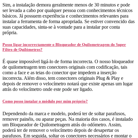
Sim, a instalação demora geralmente menos de 30 minutos e pode
ser levada a cabo por qualquer pessoa com conhecimentos técnicos
básicos. Já possuem experiência e conhecimentos relevantes para
instalar a ferramenta de forma apropriada. Se estiver convencido das
suas capacidades, sinta-se à vontade para a instalar por conta
própria.
Posso ligar incorrectamente o Bloqueador de Quilometragem do Super
Filtro de Quilómetros?
É quase impossível ligá-lo de forma incorrecta. O nosso bloqueador
de quilometragem tem conectores originais com codificação, tais
como a face e as teias do conector que impedem a inserção
incorrecta. Além disso, tem conectores originais Plug & Play e
depois de remover o velocímetro notará que existe apenas um lugar
atrás do velocímetro onde este pode ser ligado.
Como posso instalar o módulo por mim próprio?
Dependendo da marca e modelo, poderá ter de soltar parafusos,
remover painéis, ou aparar peças. Na maioria dos casos, é instalado
um Bloqueador de Quilometragem atrás do odómetro. Assim,
poderá ter de remover o velocímetro depois de desapertar os
parafusos. Em seguida, soltar os conectores necessários e montar o