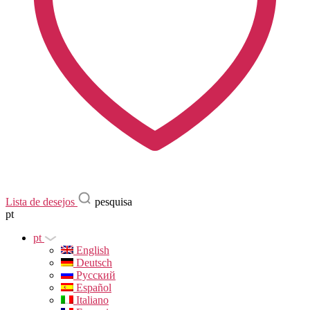
Lista de desejos
pesquisa
pt
pt
English
Deutsch
Русский
Español
Italiano