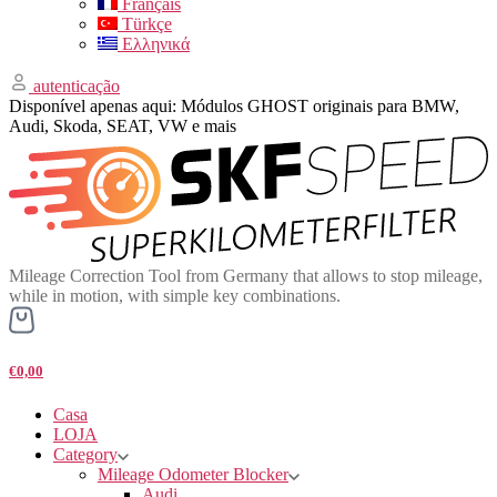
Français
Türkçe
Ελληνικά
autenticação
Disponível apenas aqui: Módulos GHOST originais para BMW,
Audi, Skoda, SEAT, VW e mais
Mileage Correction Tool from Germany that allows to stop mileage,
while in motion, with simple key combinations.
€0,00
Casa
LOJA
Category
Mileage Odometer Blocker
Audi