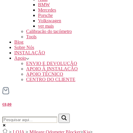
BMW
Mercedes
Porsche
Volkswagen
ver mais
Calibração do tacómetro
Tools
Blog
Sobre Nós
INSTALAÇÃO
Apoio
ENVIO E DEVOLUÇÃO
APOIO À INSTALAÇÃO
APOIO TÉCNICO
CENTRO DO CLIENTE
€0,00
>
LOJA
>
Mileage Odometer Blocker
>
Kia
>