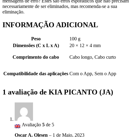
mensagens de erro? Estes são erros esporádicos que não precisam
necessariamente de ser eliminados, mas recomenda-se a sua
eliminação.
INFORMAÇÃO ADICIONAL
Peso
100 g
Dimensões (C x L x A)
20 × 12 × 4 mm
Comprimento do cabo
Cabo longo, Cabo curto
Compatibilidade das aplicações
Com o App, Sem o App
1 avaliação de
KIA PICANTO (JA)
Avaliação
5
de 5
Oscar A. Olesen
–
1 de Maio, 2023