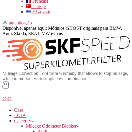
Français
Türkçe
Ελληνικά
autenticação
Disponível apenas aqui: Módulos GHOST originais para BMW,
Audi, Skoda, SEAT, VW e mais
Mileage Correction Tool from Germany that allows to stop mileage,
while in motion, with simple key combinations.
€0,00
Casa
LOJA
Category
Mileage Odometer Blocker
Audi