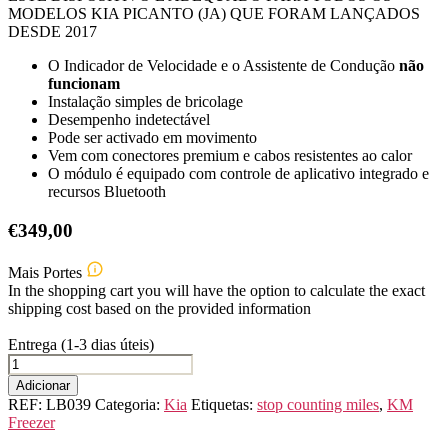
MODELOS KIA PICANTO (JA) QUE FORAM LANÇADOS
DESDE 2017
O Indicador de Velocidade e o Assistente de Condução
não
funcionam
Instalação simples de bricolage
Desempenho indetectável
Pode ser activado em movimento
Vem com conectores premium e cabos resistentes ao calor
O módulo é equipado com controle de aplicativo integrado e
recursos Bluetooth
€
349,00
Mais Portes
In the shopping cart you will have the option to calculate the exact
shipping cost based on the provided information
Entrega (1-3 dias úteis)
Quantidade
de
Adicionar
KIA
REF:
LB039
Categoria:
Kia
Etiquetas:
stop counting miles
,
KM
PICANTO
Freezer
(JA)