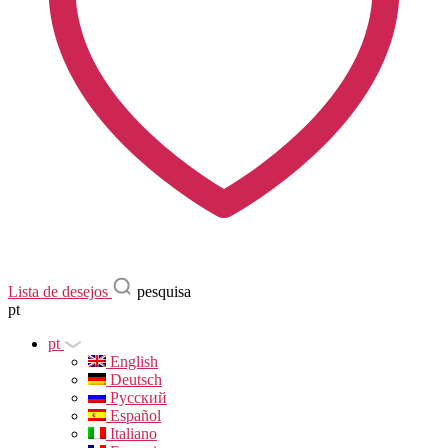
Lista de desejos
pesquisa
pt
pt
English
Deutsch
Русский
Español
Italiano