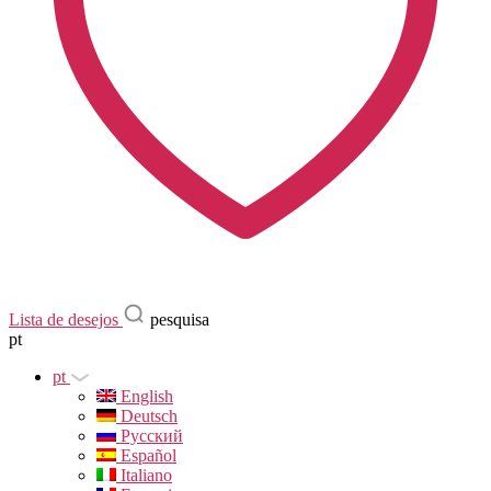
Lista de desejos
pesquisa
pt
pt
English
Deutsch
Русский
Español
Italiano