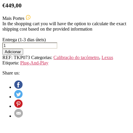
€
449,00
Mais Portes
In the shopping cart you will have the option to calculate the exact
shipping cost based on the provided information
Entrega (1-3 dias úteis)
Quantidade
de
Adicionar
Lexus
REF:
TKP073
Categorias:
Calibração do tacómetro
,
Lexus
TX
Etiqueta:
Plug-And-Play
Dispositivo
de
Share us:
calibração
do
velocímetro