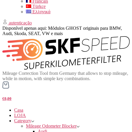
Français
Türkçe
Ελληνικά
autenticação
Disponível apenas aqui: Módulos GHOST originais para BMW,
Audi, Skoda, SEAT, VW e mais
Mileage Correction Tool from Germany that allows to stop mileage,
while in motion, with simple key combinations.
€0,00
Casa
LOJA
Category
Mileage Odometer Blocker
Audi