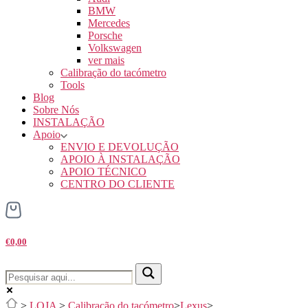
BMW
Mercedes
Porsche
Volkswagen
ver mais
Calibração do tacómetro
Tools
Blog
Sobre Nós
INSTALAÇÃO
Apoio
ENVIO E DEVOLUÇÃO
APOIO À INSTALAÇÃO
APOIO TÉCNICO
CENTRO DO CLIENTE
€0,00
>
LOJA
>
Calibração do tacómetro
>
Lexus
>