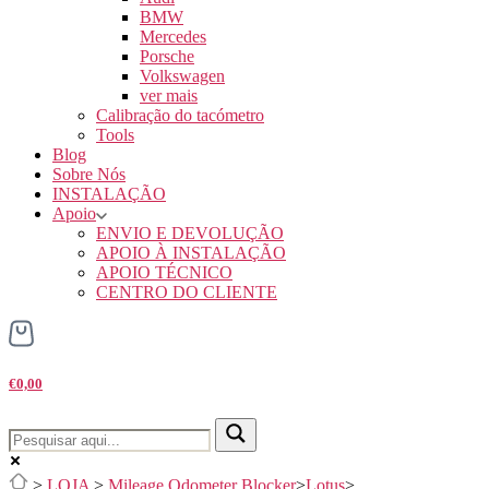
BMW
Mercedes
Porsche
Volkswagen
ver mais
Calibração do tacómetro
Tools
Blog
Sobre Nós
INSTALAÇÃO
Apoio
ENVIO E DEVOLUÇÃO
APOIO À INSTALAÇÃO
APOIO TÉCNICO
CENTRO DO CLIENTE
€0,00
>
LOJA
>
Mileage Odometer Blocker
>
Lotus
>