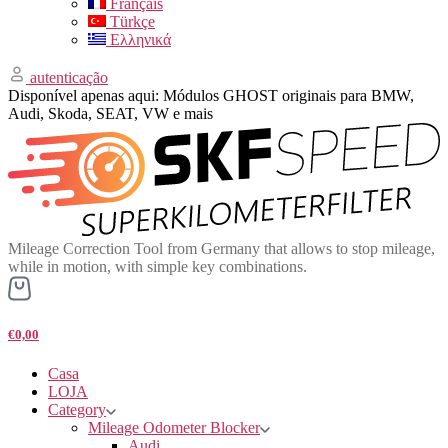
Français
Türkçe
Ελληνικά
autenticação
Disponível apenas aqui: Módulos GHOST originais para BMW,
Audi, Skoda, SEAT, VW e mais
Mileage Correction Tool from Germany that allows to stop mileage,
while in motion, with simple key combinations.
€0,00
Casa
LOJA
Category
Mileage Odometer Blocker
Audi