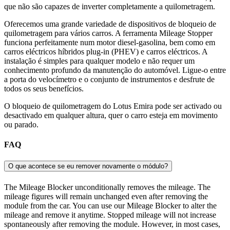
que não são capazes de inverter completamente a quilometragem.
Oferecemos uma grande variedade de dispositivos de bloqueio de
quilometragem para vários carros. A ferramenta Mileage Stopper
funciona perfeitamente num motor diesel-gasolina, bem como em
carros eléctricos híbridos plug-in (PHEV) e carros eléctricos. A
instalação é simples para qualquer modelo e não requer um
conhecimento profundo da manutenção do automóvel. Ligue-o entre
a porta do velocímetro e o conjunto de instrumentos e desfrute de
todos os seus benefícios.
O bloqueio de quilometragem do Lotus Emira pode ser activado ou
desactivado em qualquer altura, quer o carro esteja em movimento
ou parado.
FAQ
O que acontece se eu remover novamente o módulo?
The Mileage Blocker unconditionally removes the mileage. The
mileage figures will remain unchanged even after removing the
module from the car. You can use our Mileage Blocker to alter the
mileage and remove it anytime. Stopped mileage will not increase
spontaneously after removing the module. However, in most cases,