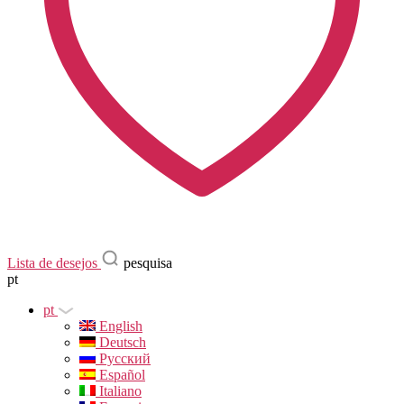
Lista de desejos
pesquisa
pt
pt
English
Deutsch
Русский
Español
Italiano