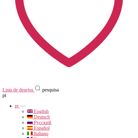
Lista de desejos
pesquisa
pt
pt
English
Deutsch
Русский
Español
Italiano