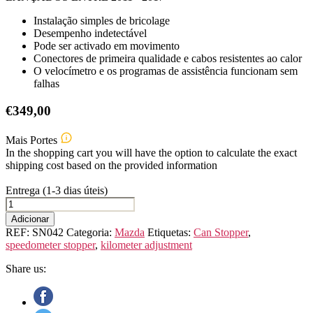
Instalação simples de bricolage
Desempenho indetectável
Pode ser activado em movimento
Conectores de primeira qualidade e cabos resistentes ao calor
O velocímetro e os programas de assistência funcionam sem
falhas
€
349,00
Mais Portes
In the shopping cart you will have the option to calculate the exact
shipping cost based on the provided information
Entrega (1-3 dias úteis)
Quantidade
de
Adicionar
MAZDA
REF:
SN042
Categoria:
Mazda
Etiquetas:
Can Stopper
,
CX-
speedometer stopper
,
kilometer adjustment
5
KE
Share us:
(1st
GEN.)