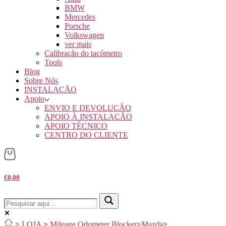
BMW
Mercedes
Porsche
Volkswagen
ver mais
Calibração do tacómetro
Tools
Blog
Sobre Nós
INSTALAÇÃO
Apoio
ENVIO E DEVOLUÇÃO
APOIO À INSTALAÇÃO
APOIO TÉCNICO
CENTRO DO CLIENTE
€0,00
>
LOJA
>
Mileage Odometer Blocker
>
Mazda
>