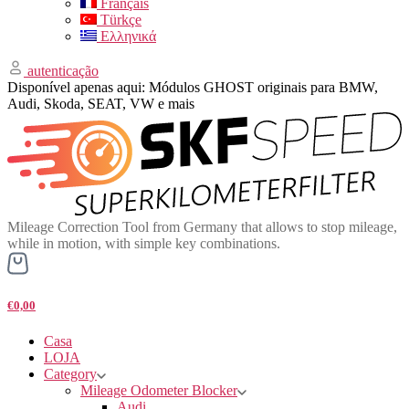
Français
Türkçe
Ελληνικά
autenticação
Disponível apenas aqui: Módulos GHOST originais para BMW,
Audi, Skoda, SEAT, VW e mais
Mileage Correction Tool from Germany that allows to stop mileage,
while in motion, with simple key combinations.
€0,00
Casa
LOJA
Category
Mileage Odometer Blocker
Audi