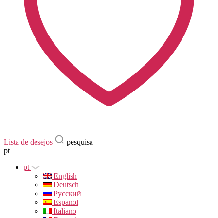
Lista de desejos
pesquisa
pt
pt
English
Deutsch
Русский
Español
Italiano