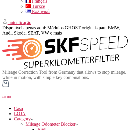
Français
Türkçe
Ελληνικά
autenticação
Disponível apenas aqui: Módulos GHOST originais para BMW,
Audi, Skoda, SEAT, VW e mais
Mileage Correction Tool from Germany that allows to stop mileage,
while in motion, with simple key combinations.
€0,00
Casa
LOJA
Category
Mileage Odometer Blocker
Audi