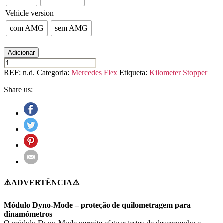
Vehicle version
com AMG
sem AMG
Adicionar
Quantidade
de
REF:
n.d.
Categoria:
Mercedes Flex
Etiqueta:
Kilometer Stopper
MERCEDES
CLA
Share us:
CLASS
C118
⚠️ADVERTÊNCIA⚠️
Módulo Dyno-Mode – proteção de quilometragem para
dinamómetros
O módulo Dyno-Mode permite efetuar testes de desempenho e