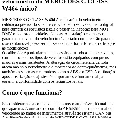
velocímetro do MERCEDES G CLASS
W464 único?
MERCEDES G CLASS W464 A calibração do velocímetro a
calibração precisa do sinal de velocidade no seu velocímetro digital
para cumprir os requisitos legais e passar na inspeção para MOT,
DMV ou outras autoridades técnicas. A instalação é simples e
garante que o visor do velocímetro é ajustado com precisão para que
o seu automóvel possa ser utilizado em conformidade com a lei após
as modificações.
O calibrador é particularmente necessário quando as autocaravanas,
carrinhas ou outros tipos de veículos estão equipados com pneus
maiores e mais resistentes. A alteração da circunferência da roda
afecta não só o velocímetro e o mostrador do conta-quilómetros, mas
também os sistemas electrónicos como o ABS e o ESP. A calibração
após a realização de ajustes tão importantes é fundamental para
garantir a conformidade com os requisitos legais.
Como é que funciona?
Se considerarmos a complexidade do nosso automóvel, há mais do
que aparenta. A unidade de controlo ABS/ESP transmite o sinal de
velocidade ao painel de instrumentos através do sistema CAN bus.
A calibração do velocímetro do MERCEDES G CLASS W464 é