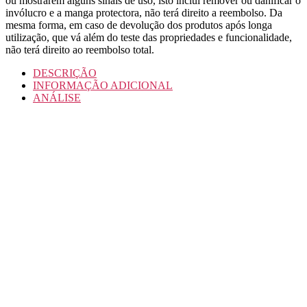
ou mostrarem alguns sinais de uso, isto inclui remover ou danificar o
invólucro e a manga protectora, não terá direito a reembolso. Da
mesma forma, em caso de devolução dos produtos após longa
utilização, que vá além do teste das propriedades e funcionalidade,
não terá direito ao reembolso total.
DESCRIÇÃO
INFORMAÇÃO ADICIONAL
ANÁLISE