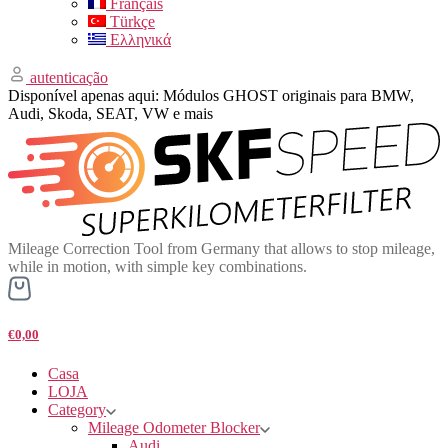
Français
Türkçe
Ελληνικά
autenticação
Disponível apenas aqui: Módulos GHOST originais para BMW,
Audi, Skoda, SEAT, VW e mais
Mileage Correction Tool from Germany that allows to stop mileage,
while in motion, with simple key combinations.
€0,00
Casa
LOJA
Category
Mileage Odometer Blocker
Audi