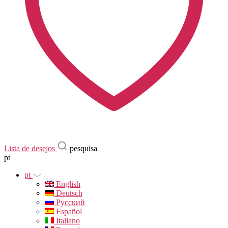
Lista de desejos
pesquisa
pt
pt
English
Deutsch
Русский
Español
Italiano