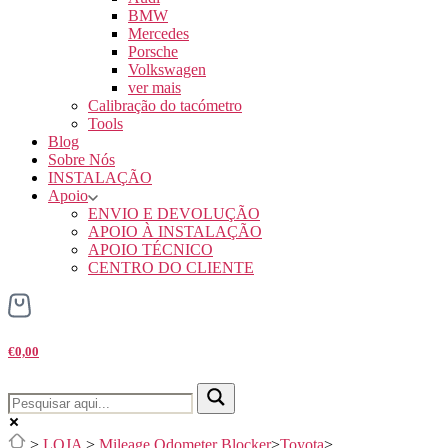
BMW
Mercedes
Porsche
Volkswagen
ver mais
Calibração do tacómetro
Tools
Blog
Sobre Nós
INSTALAÇÃO
Apoio
ENVIO E DEVOLUÇÃO
APOIO À INSTALAÇÃO
APOIO TÉCNICO
CENTRO DO CLIENTE
€0,00
>
LOJA
>
Mileage Odometer Blocker
>
Toyota
>