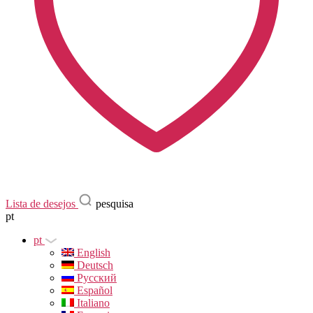
Lista de desejos
pesquisa
pt
pt
English
Deutsch
Русский
Español
Italiano