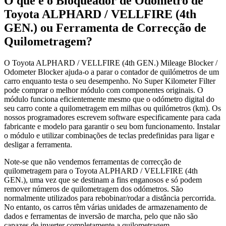
O que é o Bloqueador de Odómetro de
Toyota ALPHARD / VELLFIRE (4th
GEN.) ou Ferramenta de Correcção de
Quilometragem?
O Toyota ALPHARD / VELLFIRE (4th GEN.) Mileage Blocker /
Odometer Blocker ajuda-o a parar o contador de quilómetros de um
carro enquanto testa o seu desempenho. No Super Kilometer Filter
pode comprar o melhor módulo com componentes originais. O
módulo funciona eficientemente mesmo que o odómetro digital do
seu carro conte a quilometragem em milhas ou quilómetros (km). Os
nossos programadores escrevem software especificamente para cada
fabricante e modelo para garantir o seu bom funcionamento. Instalar
o módulo e utilizar combinações de teclas predefinidas para ligar e
desligar a ferramenta.
Note-se que não vendemos ferramentas de correcção de
quilometragem para o Toyota ALPHARD / VELLFIRE (4th
GEN.), uma vez que se destinam a fins enganosos e só podem
remover números de quilometragem dos odómetros. São
normalmente utilizados para rebobinar/rodar a distância percorrida.
No entanto, os carros têm várias unidades de armazenamento de
dados e ferramentas de inversão de marcha, pelo que não são
capazes de inverter completamente a quilometragem.