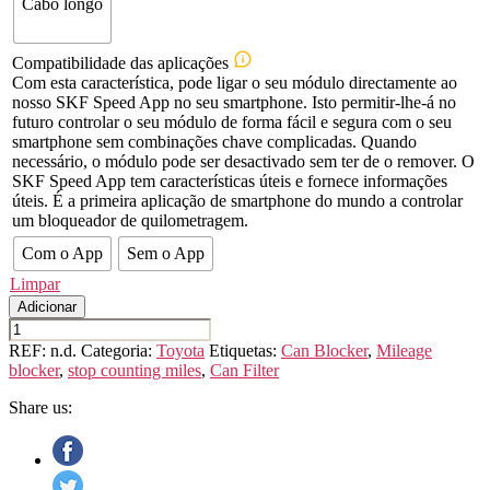
Cabo longo
Compatibilidade das aplicações
Com esta característica, pode ligar o seu módulo directamente ao
nosso SKF Speed App no seu smartphone. Isto permitir-lhe-á no
futuro controlar o seu módulo de forma fácil e segura com o seu
smartphone sem combinações chave complicadas. Quando
necessário, o módulo pode ser desactivado sem ter de o remover. O
SKF Speed App tem características úteis e fornece informações
úteis. É a primeira aplicação de smartphone do mundo a controlar
um bloqueador de quilometragem.
Com o App
Sem o App
Limpar
Adicionar
Quantidade
de
REF:
n.d.
Categoria:
Toyota
Etiquetas:
Can Blocker
,
Mileage
TOYOTA
blocker
,
stop counting miles
,
Can Filter
ALPHARD
/
Share us:
VELLFIRE
(4th
GEN.)