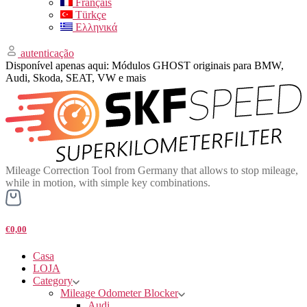
Français
Türkçe
Ελληνικά
autenticação
Disponível apenas aqui: Módulos GHOST originais para BMW,
Audi, Skoda, SEAT, VW e mais
Mileage Correction Tool from Germany that allows to stop mileage,
while in motion, with simple key combinations.
€0,00
Casa
LOJA
Category
Mileage Odometer Blocker
Audi