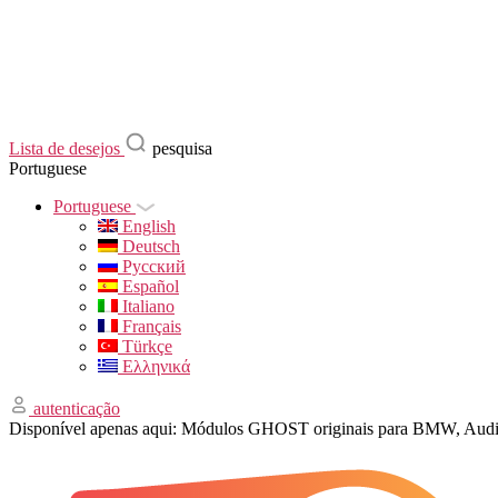
Lista de desejos
pesquisa
Portuguese
Portuguese
English
Deutsch
Русский
Español
Italiano
Français
Türkçe
Ελληνικά
autenticação
Disponível apenas aqui: Módulos GHOST originais para BMW, Aud