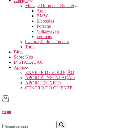
Category
Mileage Odometer Blocker
Audi
BMW
Mercedes
Porsche
Volkswagen
ver mais
Calibração do tacómetro
Tools
Blog
Sobre Nós
INSTALAÇÃO
Apoio
ENVIO E DEVOLUÇÃO
APOIO À INSTALAÇÃO
APOIO TÉCNICO
CENTRO DO CLIENTE
€0,00