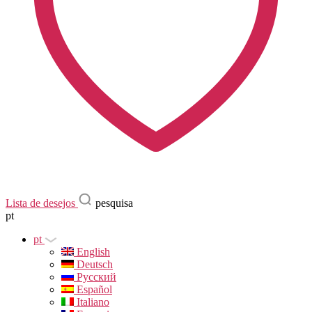
Lista de desejos
pesquisa
pt
pt
English
Deutsch
Русский
Español
Italiano