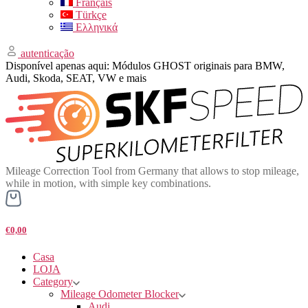
Français
Türkçe
Ελληνικά
autenticação
Disponível apenas aqui: Módulos GHOST originais para BMW,
Audi, Skoda, SEAT, VW e mais
Mileage Correction Tool from Germany that allows to stop mileage,
while in motion, with simple key combinations.
€0,00
Casa
LOJA
Category
Mileage Odometer Blocker
Audi