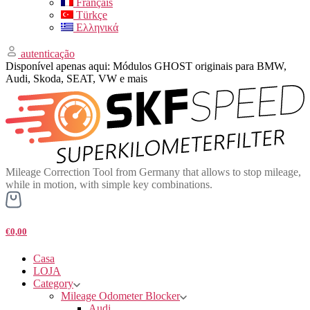
Français
Türkçe
Ελληνικά
autenticação
Disponível apenas aqui: Módulos GHOST originais para BMW,
Audi, Skoda, SEAT, VW e mais
Mileage Correction Tool from Germany that allows to stop mileage,
while in motion, with simple key combinations.
€0,00
Casa
LOJA
Category
Mileage Odometer Blocker
Audi