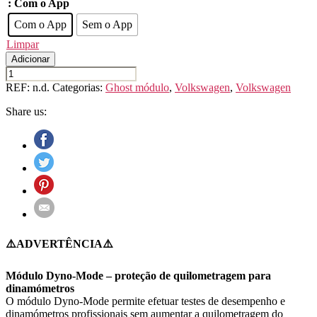
: Com o App
Com o App
Sem o App
Limpar
Adicionar
Quantidade
de
REF:
n.d.
Categorias:
Ghost módulo
,
Volkswagen
,
Volkswagen
VOLKSWAGEN
Caddy
Share us:
5
(SB)
⚠️ADVERTÊNCIA⚠️
Módulo Dyno-Mode – proteção de quilometragem para
dinamómetros
O módulo Dyno-Mode permite efetuar testes de desempenho e
dinamómetros profissionais sem aumentar a quilometragem do