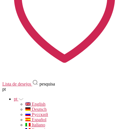
Lista de desejos
pesquisa
pt
pt
English
Deutsch
Русский
Español
Italiano