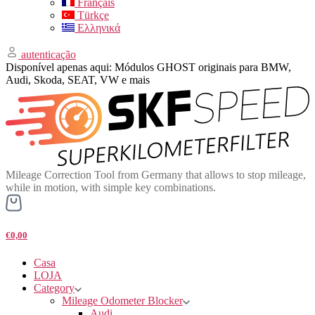
Français
Türkçe
Ελληνικά
autenticação
Disponível apenas aqui: Módulos GHOST originais para BMW,
Audi, Skoda, SEAT, VW e mais
Mileage Correction Tool from Germany that allows to stop mileage,
while in motion, with simple key combinations.
€0,00
Casa
LOJA
Category
Mileage Odometer Blocker
Audi