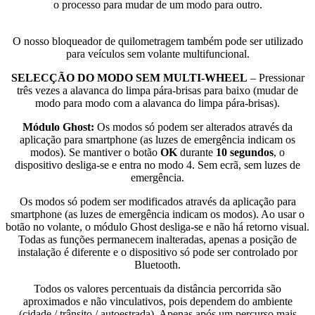
o processo para mudar de um modo para outro.
O nosso bloqueador de quilometragem também pode ser utilizado
para veículos sem volante multifuncional.
SELECÇÃO DO MODO SEM MULTI-WHEEL
– Pressionar
três vezes a alavanca do limpa pára-brisas para baixo (mudar de
modo para modo com a alavanca do limpa pára-brisas).
Módulo Ghost:
Os modos só podem ser alterados através da
aplicação para smartphone (as luzes de emergência indicam os
modos). Se mantiver o botão
OK
durante
10 segundos
, o
dispositivo desliga-se e entra no modo 4. Sem ecrã, sem luzes de
emergência.
Os modos só podem ser modificados através da aplicação para
smartphone (as luzes de emergência indicam os modos). Ao usar o
botão no volante, o módulo Ghost desliga-se e não há retorno visual.
Todas as funções permanecem inalteradas, apenas a posição de
instalação é diferente e o dispositivo só pode ser controlado por
Bluetooth.
Todos os valores percentuais da distância percorrida são
aproximados e não vinculativos, pois dependem do ambiente
(cidade / trânsito / autoestrada). Apenas após um percurso mais