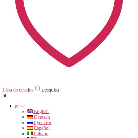
Lista de desejos
pesquisa
pt
pt
English
Deutsch
Русский
Español
Italiano