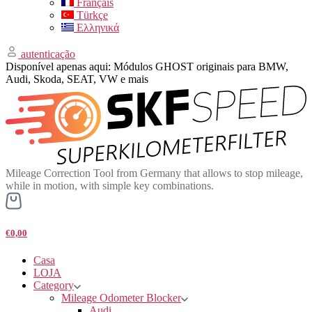
Français
Türkçe
Ελληνικά
autenticação
Disponível apenas aqui: Módulos GHOST originais para BMW,
Audi, Skoda, SEAT, VW e mais
Mileage Correction Tool from Germany that allows to stop mileage,
while in motion, with simple key combinations.
€0,00
Casa
LOJA
Category
Mileage Odometer Blocker
Audi