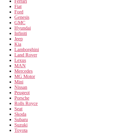
Ferrari
Fiat
Ford
Genesis
GMC
Hyundai
Infiniti
Jeep
Kia
Lamborghini
Land Rover
Lexus
MAN
Mercedes
MG Motor
Mini
Nissan
Peugeot
Porsche
Rolls Royce
Seat
Skoda
Subaru
Suzuki
Toyota