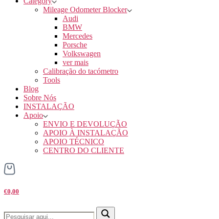
Category
Mileage Odometer Blocker
Audi
BMW
Mercedes
Porsche
Volkswagen
ver mais
Calibração do tacómetro
Tools
Blog
Sobre Nós
INSTALAÇÃO
Apoio
ENVIO E DEVOLUÇÃO
APOIO À INSTALAÇÃO
APOIO TÉCNICO
CENTRO DO CLIENTE
€0,00