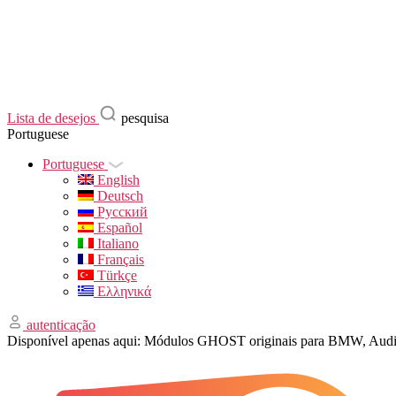
Lista de desejos
pesquisa
Portuguese
Portuguese
English
Deutsch
Русский
Español
Italiano
Français
Türkçe
Ελληνικά
autenticação
Disponível apenas aqui: Módulos GHOST originais para BMW, Aud