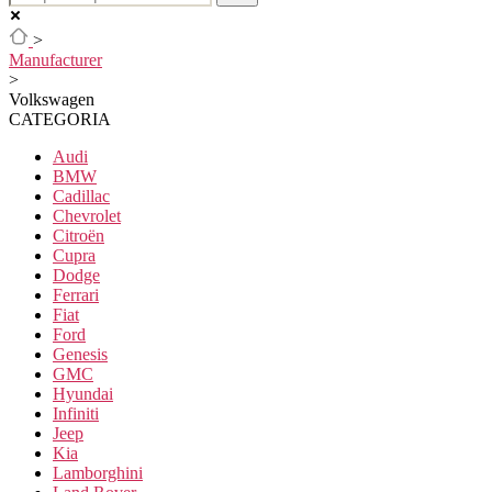
>
Manufacturer
>
Volkswagen
CATEGORIA
Audi
BMW
Cadillac
Chevrolet
Citroën
Cupra
Dodge
Ferrari
Fiat
Ford
Genesis
GMC
Hyundai
Infiniti
Jeep
Kia
Lamborghini